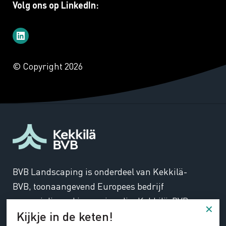
Volg ons op LinkedIn:
© Copyright 2026
BVB Landscaping is onderdeel van Kekkilä-
BVB, toonaangevend Europees bedrijf
gespecialiseerd in groeimedia. Kekkilä-BVB
Kijkje in de keten!
ontwikkelt duurzame oplossingen voor het