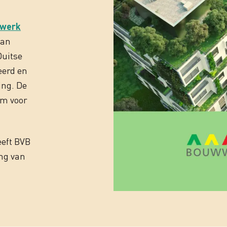
wwerk
van
Duitse
eerd en
ing. De
rm voor
eeft BVB
ng van