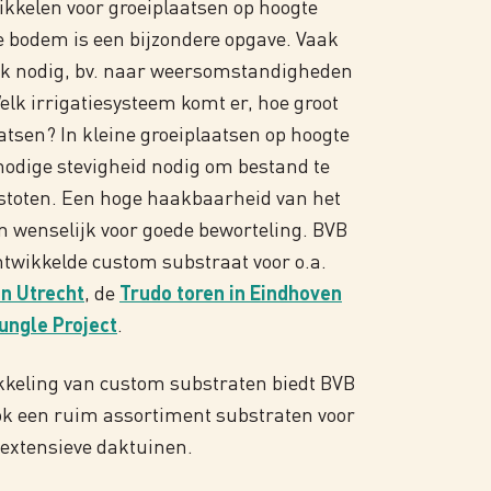
ikkelen voor groeiplaatsen op hoogte
e bodem is een bijzondere opgave. Vaak
ek nodig, bv. naar weersomstandigheden
lk irrigatiesysteem komt er, hoe groot
aatsen? In kleine groeiplaatsen op hoogte
nodige stevigheid nodig om bestand te
dstoten. Een hoge haakbaarheid van het
n wenselijk voor goede beworteling. BVB
twikkelde custom substraat voor o.a.
n Utrecht
, de
Trudo toren in Eindhoven
ungle Project
.
kkeling van custom substraten biedt BVB
k een ruim assortiment substraten voor
 extensieve daktuinen.