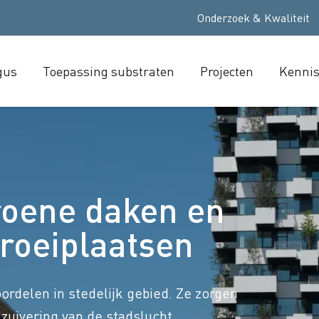
Onderzoek & Kwaliteit
gus
Toepassing substraten
Projecten
Kenni
roene daken en
roeiplaatsen
ordelen in stedelijk gebied. Ze zorgen
 zuivering van de stadslucht,