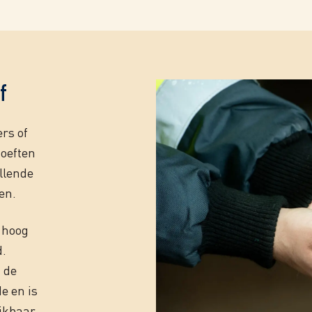
f
rs of
hoeften
llende
en.
 hoog
d.
 de
e en is
eikbaar