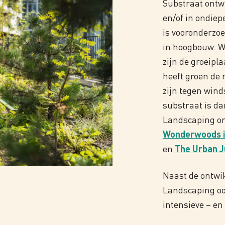
Substraat ontw
en/of in ondiep
is vooronderzo
in hoogbouw. We
zijn de groeipl
heeft groen de 
zijn tegen win
substraat is da
Landscaping on
Wonderwoods i
en
The Urban J
Naast de ontwi
Landscaping oo
intensieve – en