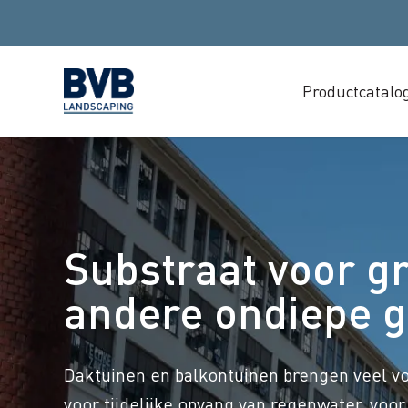
Productcatalo
Substraat voor g
andere ondiepe g
Daktuinen en balkontuinen brengen veel vo
voor tijdelijke opvang van regenwater, voor