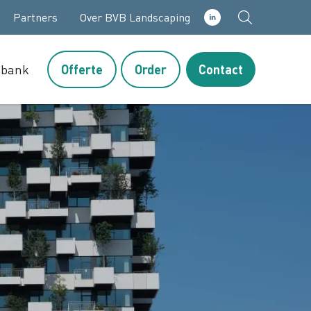
Partners
Over BVB Landscaping
sbank
Offerte
Order
Contact