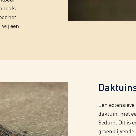
n zoals
Voor het
 wij een
Daktuins
Een extensieve
daktuin, met e
Sedum. Dit is 
groenblijvende 