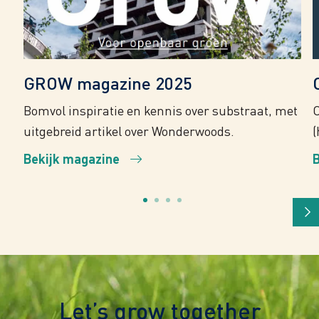
GROW magazine 2025
Bomvol inspiratie en kennis over substraat, met
O
uitgebreid artikel over Wonderwoods.
(
Bekijk magazine
Let’s grow together