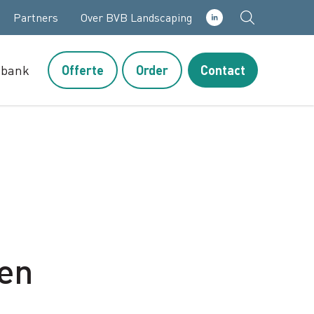
Partners
Over BVB Landscaping
sbank
Offerte
Order
Contact
en