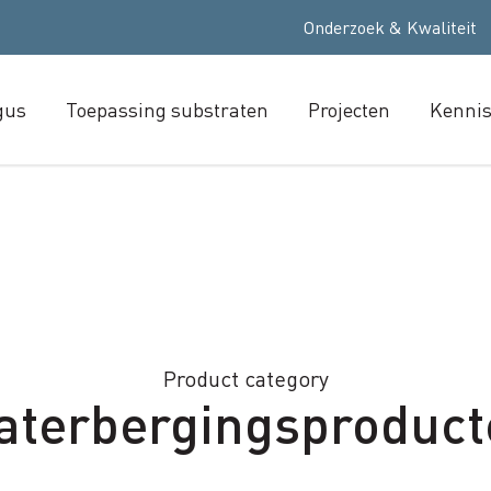
Onderzoek & Kwaliteit
gus
Toepassing substraten
Projecten
Kenni
Product category
aterbergingsproduct