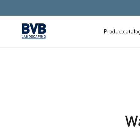
Productcatalo
W