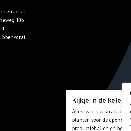
ubbenvorst:
cheweg 10b
51
ubbenvorst
Kijkje in de keten!
Alles over substraten, gr
planten voor de openbare
productiehallen en het la