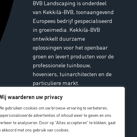
BVB Landscaping is onderdeel
van Kekkilä-BVB, toonaangevend
Europees bedrijf gespecialiseerd
in groeimedia. Kekkilä-BVB
ontwikkelt duurzame
oplossingen voor het openbaar
groen en levert producten voor de
professionele tuinbouw,
hoveniers, tuinarchitecten en de
particuliere markt.
Wij waarderen uw privacy
Contact
We gebruiken cookies om uw browse-ervaring te verbeteren,
gepersonaliseerde advertenties of inhoud weer te geven en ons
ondstoffen, waterinfiltratie en duurzame
verkeer te analyseren. Door op "Alles accepteren" te klikken, gaat
 ruimte. Met rondleidingen door de
Alg. Voorwaarden
|
Privacy
|
Duurzaamheid
u akkoord met ons gebruik van cookies.
boratorium. Kortom, een echt kijkje in de keten!