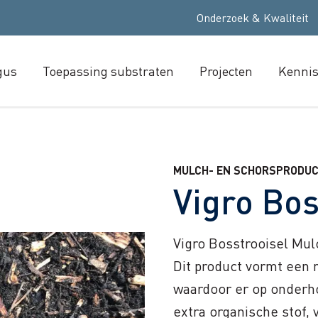
Onderzoek & Kwaliteit
gus
Toepassing substraten
Projecten
Kenni
MULCH- EN SCHORSPRODU
Vigro Bos
Vigro Bosstrooisel Mul
Dit product vormt een 
waardoor er op onderh
extra organische stof,