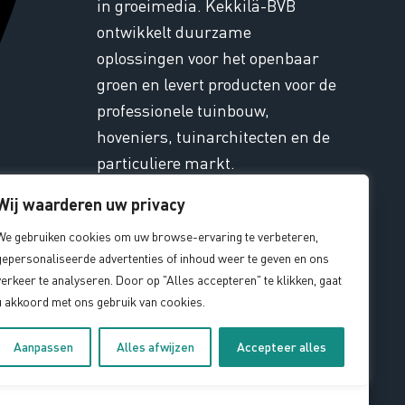
in groeimedia. Kekkilä-BVB
ontwikkelt duurzame
oplossingen voor het openbaar
groen en levert producten voor de
professionele tuinbouw,
hoveniers, tuinarchitecten en de
particuliere markt.
Wij waarderen uw privacy
Contact
We gebruiken cookies om uw browse-ervaring te verbeteren,
gepersonaliseerde advertenties of inhoud weer te geven en ons
ondstoffen, waterinfiltratie en duurzame
verkeer te analyseren. Door op "Alles accepteren" te klikken, gaat
 ruimte. Met rondleidingen door de
Alg. Voorwaarden
|
Privacy
|
Duurzaamheid
u akkoord met ons gebruik van cookies.
boratorium. Kortom, een echt kijkje in de keten!
Gedragscode
|
MVO
|
Klacht
mber
bij BVB Landscaping.
Aanpassen
Alles afwijzen
Accepteer alles
gina
of meld je gewoon
direct aan
!