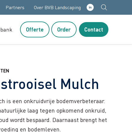
Partners
Over BVB Landscaping
sbank
Offerte
Order
Contact
CTEN
strooisel Mulch
ch is een onkruidvrije bodemverbeteraar.
natuurlijke laag tegen opkomend onkruid,
oud wordt bespaard. Daarnaast brengt het
 voeding en bodemleven.