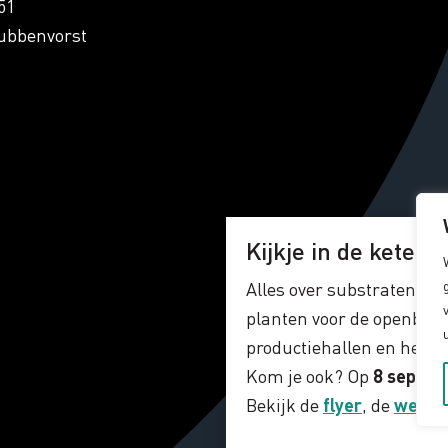
51
ubbenvorst
Kijkje in de keten!
Alles over substraten, gr
planten voor de openbare
productiehallen en het la
Kom je ook? Op
8 septe
Bekijk de
flyer
, de
webpa