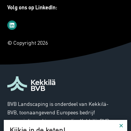
Volg ons op LinkedIn:
© Copyright 2026
BVB Landscaping is onderdeel van Kekkilä-
BVB, toonaangevend Europees bedrijf
gespecialiseerd in groeimedia. Kekkilä-BVB
Kijkje in de keten!
ontwikkelt duurzame oplossingen voor het